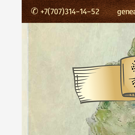
Перейти
✆ +7(707)314-14-52
gene
к
содержимому