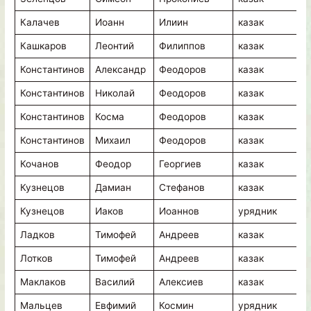
Калачев
Иоанн
Илиин
казак
в
Кашкаров
Леонтий
Филиппов
казак
в
Константинов
Александр
Феодоров
казак
в
Константинов
Николай
Феодоров
казак
в
Константинов
Косма
Феодоров
казак
в
Константинов
Михаил
Феодоров
казак
в
Кочанов
Феодор
Георгиев
казак
в
Кузнецов
Дамиан
Стефанов
казак
в
Кузнецов
Иаков
Иоаннов
урядник
в
Ладков
Тимофей
Андреев
казак
в
Лотков
Тимофей
Андреев
казак
в
Маклаков
Василий
Алексиев
казак
в
Мальцев
Евфимий
Космин
урядник
в