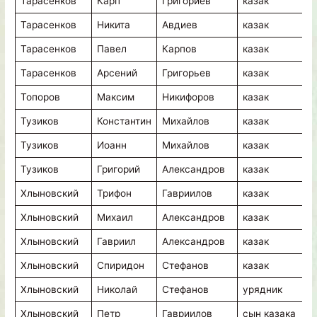
Тарасенков
Карп
Григориев
казак
в
Тарасенков
Никита
Авдиев
казак
в
Тарасенков
Павел
Карпов
казак
в
Тарасенков
Арсений
Григорьев
казак
в
Топоров
Максим
Никифоров
казак
в
Тузиков
Константин
Михайлов
казак
в
Тузиков
Иоанн
Михайлов
казак
в
Тузиков
Григорий
Александров
казак
в
Хлыновский
Трифон
Гавриилов
казак
в
Хлыновский
Михаил
Александров
казак
в
Хлыновский
Гавриил
Александров
казак
в
Хлыновский
Спиридон
Стефанов
казак
в
Хлыновский
Николай
Стефанов
урядник
в
Хлыновский
Петр
Гавриилов
сын казака
в