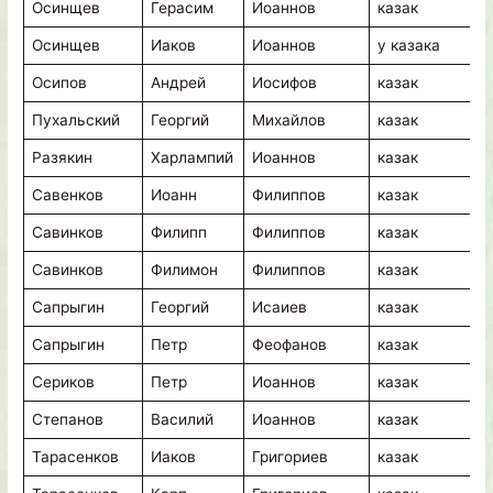
Осинщев
Герасим
Иоаннов
казак
в
Осинщев
Иаков
Иоаннов
у казака
в
Осипов
Андрей
Иосифов
казак
в
Пухальский
Георгий
Михайлов
казак
в
Разякин
Харлампий
Иоаннов
казак
в
Савенков
Иоанн
Филиппов
казак
в
Савинков
Филипп
Филиппов
казак
в
Савинков
Филимон
Филиппов
казак
в
Сапрыгин
Георгий
Исаиев
казак
в
Сапрыгин
Петр
Феофанов
казак
в
Сериков
Петр
Иоаннов
казак
в
Степанов
Василий
Иоаннов
казак
в
Тарасенков
Иаков
Григориев
казак
в