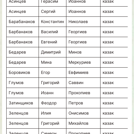
Асинцев
Герасим
Иоаннов
казак
в
Асинцев
Сергий
Иоаннов
казак
в
Барабанаков
Константин
Николаев
казак
в
Барбанаков
Василий
Георгиев
казак
в
Барбанаков
Евгений
Георгиев
казак
в
Бедарев
Димитрий
Минов
казак
в
Бедарев
Мина
Меркуриев
казак
в
Боровиков
Егор
Евфимиев
казак
в
Глумов
Григорий
Саввин
казак
в
Глумов
Иоанн
Прокопиев
казак
в
Затинщиков
Феодор
Петров
казак
в
Зеленцов
Илия
Онисимов
казак
в
Зеленцов
Григорий
Михайлов
казак
в
Зеленцов
Симеон
Прокопиев
казак
в