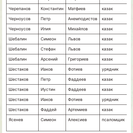
Черепанов
Константин
Матфиев
казак
в
Черноусов
Петр
Анемподистов
казак
в
Черноусов
Илия
Михайлов
казак
в
Шебалин
Симеон
Львов
казак
в
Шебалин
Стефан
Львов
казак
в
Шебалин
Арсений
Григориев
казак
в
Шестаков
Иаков
Фотиев
урядник
в
Шестаков
Петр
Фаддеев
казак
в
Шестаков
Иустин
Фаддеев
казак
в
Шестаков
Иаков
Фотиев
урядник
в
Шестаков
Фаддей
Артемиев
казак
в
Ясенев
Симеон
Алексиев
псаломщик
К
ц