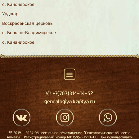
с. Канонерское
Урджар
Воскресенская церковь
с. Больше-Владимирское
с. Кананирское
Menu
✆ +7(707)314-14-52
genealogiya.kz@ya.ru
© 2019 - 2024 Общественное объединение "Генеалогическое общество
Алматы". Регистрационный номер №115957-1910-ОО. При использовании