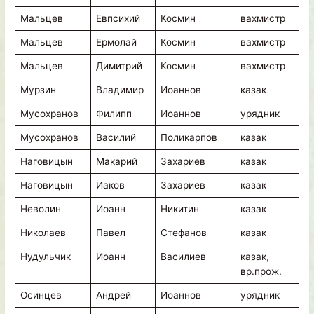
Мальцев
Евпсихий
Космин
вахмистр
в
Мальцев
Ермолай
Космин
вахмистр
в
Мальцев
Димитрий
Космин
вахмистр
в
Мурзин
Владимир
Иоаннов
казак
в
Мусохранов
Филипп
Иоаннов
урядник
в
Мусохранов
Василий
Поликарпов
казак
в
Наговицын
Макарий
Захариев
казак
в
Наговицын
Иаков
Захариев
казак
в
Неволин
Иоанн
Никитин
казак
в
Николаев
Павел
Стефанов
казак
в
Нудульчик
Иоанн
Василиев
казак,
в
вр.прож.
Осинцев
Андрей
Иоаннов
урядник
в