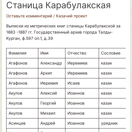
Станица Карабулакская
Оставьте комментарий
/
Казачий проект
Выписки из метрических книг станицы Карабулакской за
1883 -1887 гг. Государственный архив города Талды-
Курган, ф.597 оп.1, д.39
Фамилия
Имя
Отчество
Сословие
М
Агафонов
Александр
Иеремиев
казак
в
Агафонов
Архип
Иеремиев
казак
в
Агафонов
Иеремия
Исаев
казак
в
Акулов
Алексий
Иоаннов
казак
в
Акулов
Георгий
Иоаннов
казак
в
Акулов
Михаил
Иоаннов
казак
в
Асинцев
Андрей
Иоаннов
урядник
в