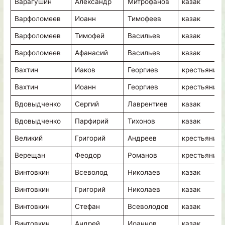
Варагушин
Александр
Митрофанов
казак
Варфоломеев
Иоанн
Тимофеев
казак
Варфоломеев
Тимофей
Васильев
казак
Варфоломеев
Афанасий
Васильев
казак
Вахтин
Иаков
Георгиев
крестьянин
Вахтин
Иоанн
Георгиев
крестьянин
Вдовыдченко
Сергий
Лаврентиев
казак
Вдовыдченко
Парфирий
Тихонов
казак
Великий
Григорий
Андреев
крестьянин
Верещан
Феодор
Романов
крестьянин
Винтовкин
Всеволод
Николаев
казак
Винтовкин
Григорий
Николаев
казак
Винтовкин
Стефан
Всеволодов
казак
Винтовкин
Андрей
Иоаннов
казак