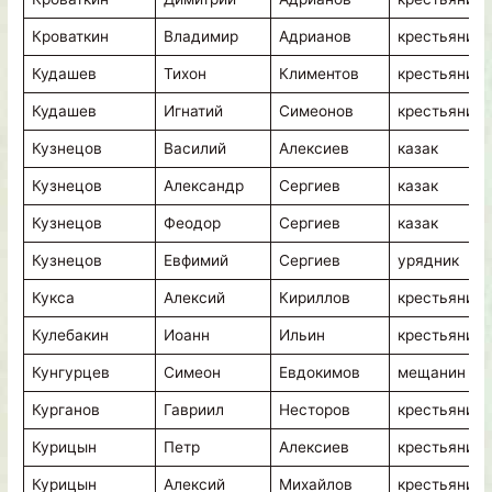
Кроваткин
Владимир
Адрианов
крестьянин
Кудашев
Тихон
Климентов
крестьянин
Кудашев
Игнатий
Симеонов
крестьянин
Кузнецов
Василий
Алексиев
казак
Кузнецов
Александр
Сергиев
казак
Кузнецов
Феодор
Сергиев
казак
Кузнецов
Евфимий
Сергиев
урядник
Кукса
Алексий
Кириллов
крестьянин
Кулебакин
Иоанн
Ильин
крестьянин
Кунгурцев
Симеон
Евдокимов
мещанин
Курганов
Гавриил
Несторов
крестьянин
Курицын
Петр
Алексиев
крестьянин
Курицын
Алексий
Михайлов
крестьянин