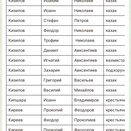
Кизилов
Иоаким
Николаев
казак
Кизилов
Иоанн
Николаев
казак
Кизилов
Стефан
Петров
казак
Кизилов
Феодор
Николаев
казак
Кизилов
Трофим
Николаев
казак
Кизилов
Даниил
Авксентиев
казак
Кизилов
Игнатий
Авксентиев
вахмистр
Кизилов
Захария
Авксентиев
подхорунжи
Кизилов
Григорий
Васильев
казак
Кизилов
Василий
Михайлов
казак
Кипшара
Иоанн
Владимиров
крестьянин
Киреев
Прокопий
Феодоров
крестьянин
Киреев
Феодор
Прокопиев
крестьянин
Киреев
Прокопий
Феодоров
крестьянин