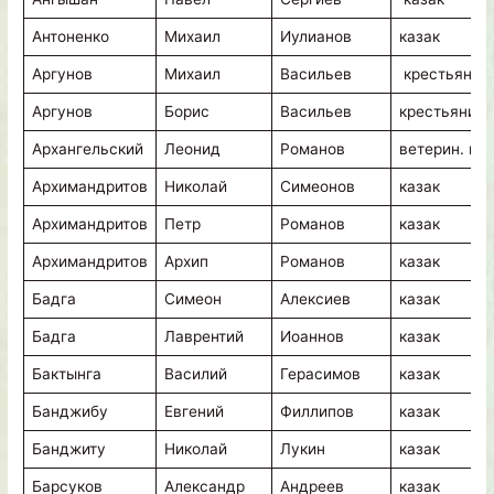
Антоненко
Михаил
Иулианов
казак
Аргунов
Михаил
Васильев
крестьянин
Аргунов
Борис
Васильев
крестьянин
Архангельский
Леонид
Романов
ветерин. вр
Архимандритов
Николай
Симеонов
казак
Архимандритов
Петр
Романов
казак
Архимандритов
Архип
Романов
казак
Бадга
Симеон
Алексиев
казак
Бадга
Лаврентий
Иоаннов
казак
Бактынга
Василий
Герасимов
казак
Банджибу
Евгений
Филлипов
казак
Банджиту
Николай
Лукин
казак
Барсуков
Александр
Андреев
казак