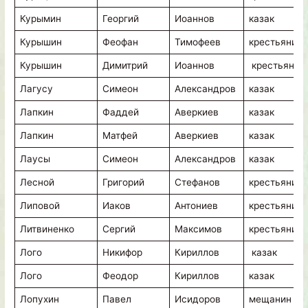
Курымин
Георгий
Иоаннов
казак
Курышин
Феофан
Тимофеев
крестьянин
Курышин
Димитрий
Иоаннов
крестьянин
Лагусу
Симеон
Александров
казак
Лапкин
Фаддей
Аверкиев
казак
Лапкин
Матфей
Аверкиев
казак
Лаусы
Симеон
Александров
казак
Лесной
Григорий
Стефанов
крестьянин
Липовой
Иаков
Антониев
крестьянин
Литвиненко
Сергий
Максимов
крестьянин
Лого
Никифор
Кириллов
казак
Лого
Феодор
Кириллов
казак
Лопухин
Павел
Исидоров
мещанин