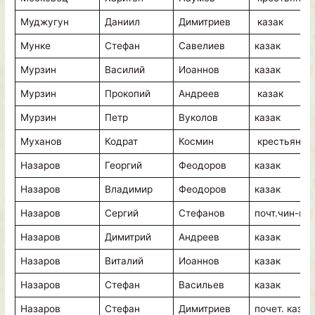
Муджугун
Даниил
Димитриев
казак
Мунке
Стефан
Савелиев
казак
Мурзин
Василий
Иоаннов
казак
Мурзин
Прокопий
Андреев
казак
Мурзин
Петр
Вуколов
казак
Муханов
Кодрат
Космин
крестьянин
Назаров
Георгий
Феодоров
казак
Назаров
Владимир
Феодоров
казак
Назаров
Сергий
Стефанов
почт.чин-ик
Назаров
Димитрий
Андреев
казак
Назаров
Виталий
Иоаннов
казак
Назаров
Стефан
Васильев
казак
Назаров
Стефан
Димитриев
почет. казак