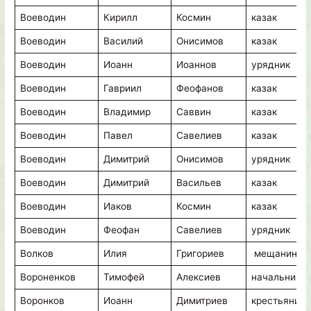
Воеводин
Кирилл
Космин
казак
Воеводин
Василий
Онисимов
казак
Воеводин
Иоанн
Иоаннов
урядник
Воеводин
Гавриил
Феофанов
казак
Воеводин
Владимир
Саввин
казак
Воеводин
Павел
Савелиев
казак
Воеводин
Димитрий
Онисимов
урядник
Воеводин
Димитрий
Васильев
казак
Воеводин
Иаков
Космин
казак
Воеводин
Феофан
Савелиев
урядник
Волков
Илия
Григориев
мещанин
Вороненков
Тимофей
Алексиев
начальник
Воронков
Иоанн
Димитриев
крестьянин