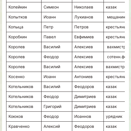
Копейкин
Симеон
Николаев
казак
Копытков
Иоанн
Лукианов
мещанин
Копыца
Петр
Петров
крестьянин
Коробкин
Павел
Евфимиев
крестьянин
Королев
Василий
Алексиев
вахмистр
Королев
Феодор
Алексиев
сотенн.фель
Королев
Василий
Алексиев
вахмистр
Косенко
Иоанн
Антониев
крестьянин
Котельников
Василий
Феодоров
казак
Котельников
Феодор
Димитриев
казак
Котельников
Григорий
Димитриев
казак
Коюков
Феодор
Иоаннов
урядник
Кравченко
Алексий
Феодоров
казак