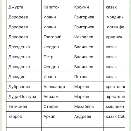
Джурта
Капитон
Космин
казак
Дорофеев
Иоанн
Григориев
урядник
Дорофеев
Иоанн
Григориев
сотен.фельд
Дорофеев
Григорий
Иаковлев
урядник
Дрозденко
Феодор
Васильев
казак
Дрозденко
Петр
Васильев
казак
Дрозденко
Феодор
Васильев
казак
Дроздин
Иоанн
Петров
казак
Дубровнин
Александр
Марков
крестьянин
Дуда-Поттупа
Авраам
Марков
крестьянин
Евтифьев
Стефан
Михайлов
мещанин
Егоров
Архип
Андреев
казак Сиб.К