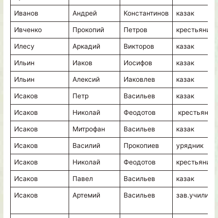
Иванов
Андрей
Константинов
казак
Ивченко
Прокопий
Петров
крестьянин
Илесу
Аркадий
Викторов
казак
Ильин
Иаков
Иосифов
казак
Ильин
Алексий
Иаковлев
казак
Исаков
Петр
Васильев
казак
Исаков
Николай
Феодотов
крестьянин
Исаков
Митрофан
Васильев
казак
Исаков
Василий
Прокопиев
урядник
Исаков
Николай
Феодотов
крестьянин
Исаков
Павел
Васильев
казак
Исаков
Артемий
Васильев
зав.училищ