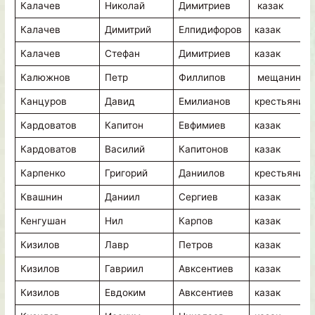
Калачев
Николай
Димитриев
казак
Калачев
Димитрий
Елпидифоров
казак
Калачев
Стефан
Димитриев
казак
Калюжнов
Петр
Филлипов
мещанин
Канцуров
Давид
Емилианов
крестьянин
Кардоватов
Капитон
Евфимиев
казак
Кардоватов
Василий
Капитонов
казак
Карпенко
Григорий
Даниилов
крестьянин
Квашнин
Даниил
Сергиев
казак
Кенгушан
Нил
Карпов
казак
Кизилов
Лавр
Петров
казак
Кизилов
Гавриил
Авксентиев
казак
Кизилов
Евдоким
Авксентиев
казак