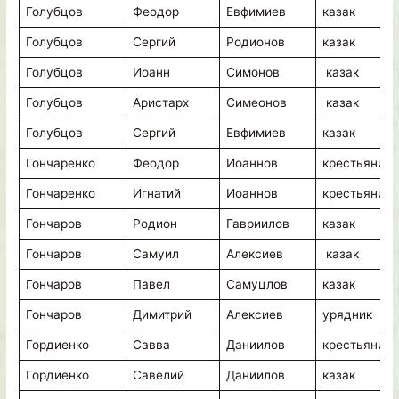
Голубцов
Феодор
Евфимиев
казак
Голубцов
Сергий
Родионов
казак
Голубцов
Иоанн
Симонов
казак
Голубцов
Аристарх
Симеонов
казак
Голубцов
Сергий
Евфимиев
казак
Гончаренко
Феодор
Иоаннов
крестьянин
Гончаренко
Игнатий
Иоаннов
крестьянин
Гончаров
Родион
Гавриилов
казак
Гончаров
Самуил
Алексиев
казак
Гончаров
Павел
Самуцлов
казак
Гончаров
Димитрий
Алексиев
урядник
Гордиенко
Савва
Даниилов
крестьянин
Гордиенко
Савелий
Даниилов
казак