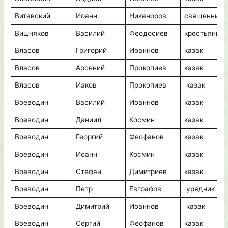
Витавский
Иоанн
Никаноров
священник
Вишняков
Василий
Феодосиев
крестьянин
Власов
Григорий
Иоаннов
казак
Власов
Арсений
Прокопиев
казак
Власов
Иаков
Прокопиев
казак
Воеводин
Василий
Иоаннов
казак
Воеводин
Даниил
Космин
казак
Воеводин
Георгий
Феофанов
казак
Воеводин
Иоанн
Космин
казак
Воеводин
Стефан
Димитриев
казак
Воеводин
Петр
Евграфов
урядник
Воеводин
Димитрий
Иоаннов
казак
Воеводин
Сергий
Феофанов
казак