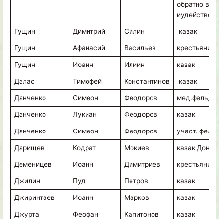
обратно в
иудейство
Гущин
Димитрий
Силин
казак
Гущин
Афанасий
Васильев
крестьянин
Гущин
Иоанн
Илиин
казак
Далас
Тимофей
Константинов
казак
Данченко
Симеон
Феодоров
мед.фельд
Данченко
Лукиан
Феодоров
казак
Данченко
Симеон
Феодоров
участ. фельд
Дарищев
Кодрат
Мокиев
казак Донс.
Деменицев
Иоанн
Димитриев
крестьянин
Джилин
Пуд
Петров
казак
Джиринтаев
Иоанн
Марков
казак
Джурта
Феофан
Капитонов
казак