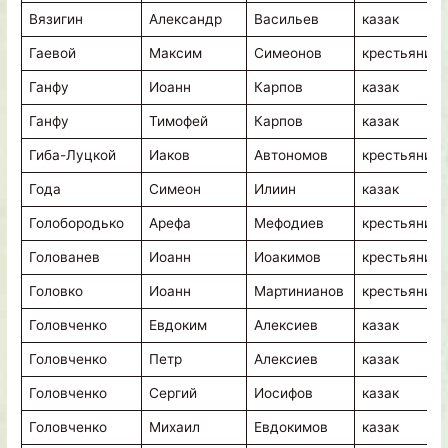
Вязигин
Александр
Васильев
казак
Гаевой
Максим
Симеонов
крестьянин
Ганфу
Иоанн
Карпов
казак
Ганфу
Тимофей
Карпов
казак
Гиба-Луцкой
Иаков
Автономов
крестьянин
Года
Симеон
Илиин
казак
Голобородько
Арефа
Мефодиев
крестьянин
Голованев
Иоанн
Иоакимов
крестьянин
Головко
Иоанн
Мартинианов
крестьянин
Головченко
Евдоким
Алексиев
казак
Головченко
Петр
Алексиев
казак
Головченко
Сергий
Иосифов
казак
Головченко
Михаил
Евдокимов
казак