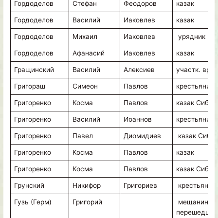
Гордоделов
Стефан
Феодоров
казак
Гордоделов
Василий
Иаковлев
казак
Гордоделов
Михаил
Иаковлев
урядник
Гордоделов
Афанасий
Иаковлев
казак
Гращинский
Василий
Алексиев
участк. врач
Григораш
Симеон
Павлов
крестьянин
Григоренко
Косма
Павлов
казак Сиб.К
Григоренко
Василий
Иоаннов
крестьянин
Григоренко
Павел
Диомидиев
казак Сиб.К
Григоренко
Косма
Павлов
казак
Григоренко
Косма
Павлов
казак Сиб.К
Грунский
Никифор
Григориев
крестьянин
Гузь (Герм)
Григорий
мещанин
перешедши