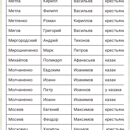
Метла
Кирилл
Васильев
крестьянин
Метла
Филипп
Васильев
крестьянин
Метленко
Роман
Кириллов
крестьянин
Мигов
Григорий
Васильев
крестьянин
Миргородский
Андрей
Тихонов
крестьянин
Мирошниченко
Марк
Петров
крестьянин
Михайлов
Поликарп
Афанасьев
казак
Молчаненко
Евдоким
Иоакимов
казак
Молчаненко
Иоанн
Иоакимов
казак
Молчаненко
Петр
Иоаннов
у казака
Молчаненко
Иоанн
Иоакимов
казак
Мосеев
Евгений
Максимов
крестьянин
Мосеев
Феодор
Максимов
крестьянин
Московец
Харитон
Наумов
крестьянин