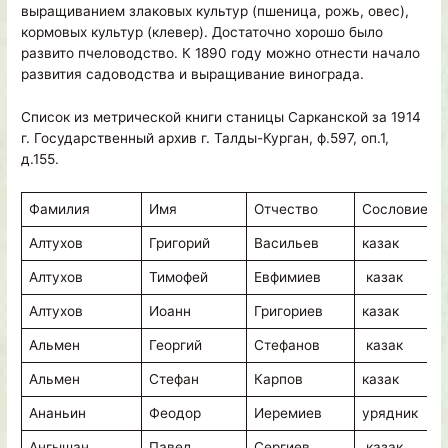
выращиванием злаковых культур (пшеница, рожь, овес),
кормовых культур (клевер). Достаточно хорошо было
развито пчеловодство. К 1890 году можно отнести начало
развития садоводства и выращивание винограда.
Список из метрической книги станицы Сарканской за 1914
г. Государственный архив г. Талды-Курган, ф.597, оп.1,
д.155.
Фамилия
Имя
Отчество
Сословие
Алтухов
Григорий
Васильев
казак
Алтухов
Тимофей
Евфимиев
казак
Алтухов
Иоанн
Григориев
казак
Альмен
Георгий
Стефанов
казак
Альмен
Стефан
Карпов
казак
Ананьин
Феодор
Иеремиев
урядник
Ангышан
Павел
Сергиев
казак