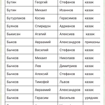
Бутин
Георгий
Стефанов
казак
Бутин
Михаил
Иоаннов
казак
Бутурлаков
Косма
Герасимов
казак
Буянов
Спиридон
Адрианов
казак
Быкисан
Агапий
Алексиев
казак
Быков
Авраамий
Александров
приказный
Бычков
Василий
Стефанов
казак
Бычков
Михаил
Николаев
казак
Бычков
Лев
Димитриев
казак
Бычков
Алексий
Стефанов
казак
Бычков
Тимофей
Львов
казак
Бычков
Авраамий
Александров
казак
Бычков
Герасим
Васильев
урядник