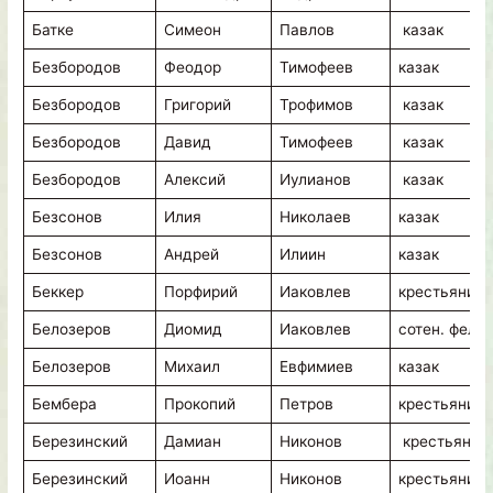
Батке
Симеон
Павлов
казак
Безбородов
Феодор
Тимофеев
казак
Безбородов
Григорий
Трофимов
казак
Безбородов
Давид
Тимофеев
казак
Безбородов
Алексий
Иулианов
казак
Безсонов
Илия
Николаев
казак
Безсонов
Андрей
Илиин
казак
Беккер
Порфирий
Иаковлев
крестьянин
Белозеров
Диомид
Иаковлев
сотен. фельд
Белозеров
Михаил
Евфимиев
казак
Бембера
Прокопий
Петров
крестьянин
Березинский
Дамиан
Никонов
крестьянин
Березинский
Иоанн
Никонов
крестьянин