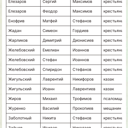
Елезаров
Сергий
Максимов
крестьянин
Елезаров
Феодор
Максимов
крестьянин
Енофрив
Матфей
Стефанов
крестьянин
Жадан
Симеон
Гордиев
крестьянин
Жарликов
Димитрий
Дионисиев
крестьянин
Желебовский
Емелиан
Иоаннов
крестьянин
Желебовский
Стефан
Иоаннов
крестьянин
Желебовский
Спиридон
Стефанов
крестьянин
Жигульский
Лаврентий
Никифоров
казак
Жигульский
Иоанн
Лаврентиев
казак
Жиров
Михаил
Трофимов
псаломщик
Журенко
Василий
Прокопиев
мещанин
Заболотный
Никита
Стефанов
крестьянин
Зайцев
Исидор
Николаев
крестьянин