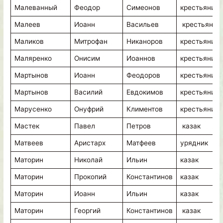
Малеванный
Феодор
Симеонов
крестьянин
Малеев
Иоанн
Васильев
крестьянин
Маликов
Митрофан
Никаноров
крестьянин
Маляренко
Онисим
Иоаннов
крестьянин
Мартынов
Иоанн
Феодоров
крестьянин
Мартынов
Василий
Евдокимов
крестьянин
Марусенко
Онуфрий
Климентов
крестьянин
Мастек
Павел
Петров
казак
Матвеев
Аристарх
Матфеев
урядник
Маторин
Николай
Ильин
казак
Маторин
Прокопий
Константинов
казак
Маторин
Иоанн
Ильин
казак
Маторин
Георгий
Константинов
казак