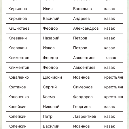
Кирьянов
Илия
Васильев
казак
Кирьянов
Василий
Андреев
казак
Кишиктаев
Феодор
Александров
казак
Клевакин
Назарий
Петров
казак
Клевакин
Иаков
Петров
казак
Климентов
Феодор
Авксентиев
казак
Климентов
Феодор
Авксентиев
казак
Коваленко
Дионисий
Иоаннов
крестьянин
Колтаков
Сергий
Симеонов
крестьянин
Кононенко
Косма
Феодоров
крестьянин
Копейкин
Николай
Георгиев
казак
Копейкин
Петр
Лаврентиев
казак
Копейкин
Василий
Иоаннов
казак