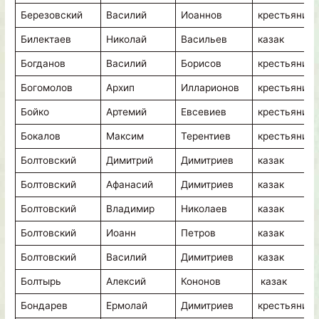
Березовский
Василий
Иоаннов
крестьянин
Билектаев
Николай
Васильев
казак
Богданов
Василий
Борисов
крестьянин
Богомолов
Архип
Илларионов
крестьянин
Бойко
Артемий
Евсевиев
крестьянин
Бокалов
Максим
Терентиев
крестьянин
Болтовский
Димитрий
Димитриев
казак
Болтовский
Афанасий
Димитриев
казак
Болтовский
Владимир
Николаев
казак
Болтовский
Иоанн
Петров
казак
Болтовский
Василий
Димитриев
казак
Болтырь
Алексий
Кононов
казак
Бондарев
Ермолай
Димитриев
крестьянин