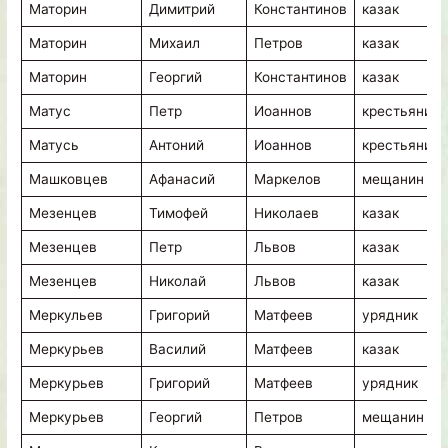
Маторин
Димитрий
Константинов
казак
Маторин
Михаил
Петров
казак
Маторин
Георгий
Константинов
казак
Матус
Петр
Иоаннов
крестьянин
Матусь
Антоний
Иоаннов
крестьянин
Машковцев
Афанасий
Маркелов
мещанин
Мезенцев
Тимофей
Николаев
казак
Мезенцев
Петр
Львов
казак
Мезенцев
Николай
Львов
казак
Меркульев
Григорий
Матфеев
урядник
Меркурьев
Василий
Матфеев
казак
Меркурьев
Григорий
Матфеев
урядник
Меркурьев
Георгий
Петров
мещанин