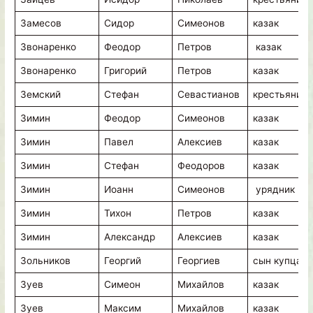
Замесов
Сидор
Симеонов
казак
Звонаренко
Феодор
Петров
казак
Звонаренко
Григорий
Петров
казак
Земский
Стефан
Севастианов
крестьянин
Зимин
Феодор
Симеонов
казак
Зимин
Павел
Алексиев
казак
Зимин
Стефан
Феодоров
казак
Зимин
Иоанн
Симеонов
урядник
Зимин
Тихон
Петров
казак
Зимин
Александр
Алексиев
казак
Зольников
Георгий
Георгиев
сын купца
Зуев
Симеон
Михайлов
казак
Зуев
Максим
Михайлов
казак