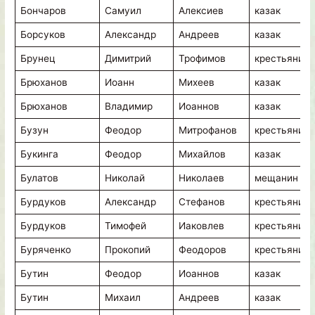
Бончаров
Самуил
Алексиев
казак
Борсуков
Александр
Андреев
казак
Брунец
Димитрий
Трофимов
крестьянин
Брюханов
Иоанн
Михеев
казак
Брюханов
Владимир
Иоаннов
казак
Бузун
Феодор
Митрофанов
крестьянин
Букинга
Феодор
Михайлов
казак
Булатов
Николай
Николаев
мещанин
Бурдуков
Александр
Стефанов
крестьянин
Бурдуков
Тимофей
Иаковлев
крестьянин
Буряченко
Прокопий
Феодоров
крестьянин
Бутин
Феодор
Иоаннов
казак
Бутин
Михаил
Андреев
казак