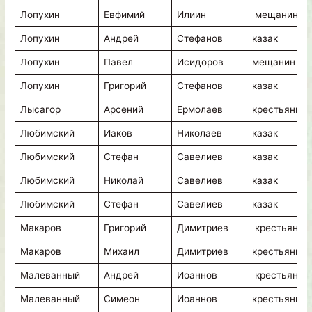
Лопухин
Евфимий
Илиин
мещанин
Лопухин
Андрей
Стефанов
казак
Лопухин
Павел
Исидоров
мещанин
Лопухин
Григорий
Стефанов
казак
Лысагор
Арсений
Ермолаев
крестьянин
Любимский
Иаков
Николаев
казак
Любимский
Стефан
Савелиев
казак
Любимский
Николай
Савелиев
казак
Любимский
Стефан
Савелиев
казак
Макаров
Григорий
Димитриев
крестьянин
Макаров
Михаил
Димитриев
крестьянин
Малеванный
Андрей
Иоаннов
крестьянин
Малеванный
Симеон
Иоаннов
крестьянин