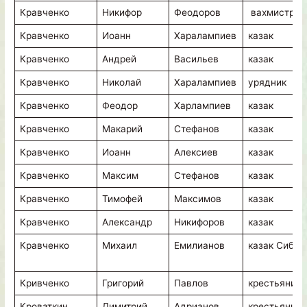
Кравченко
Никифор
Феодоров
вахмистр
Кравченко
Иоанн
Харалампиев
казак
Кравченко
Андрей
Васильев
казак
Кравченко
Николай
Харалампиев
урядник
Кравченко
Феодор
Харлампиев
казак
Кравченко
Макарий
Стефанов
казак
Кравченко
Иоанн
Алексиев
казак
Кравченко
Максим
Стефанов
казак
Кравченко
Тимофей
Максимов
казак
Кравченко
Александр
Никифоров
казак
Кравченко
Михаил
Емилианов
казак Сиб.К
Кривченко
Григорий
Павлов
крестьянин
Кроваткин
Димитрий
Адрианов
крестьянин